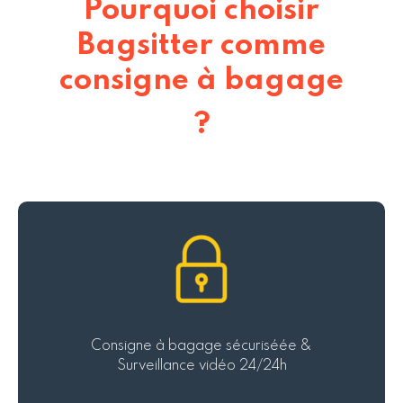
Pourquoi choisir
Bagsitter comme
consigne à bagage
?
Consigne à bagage sécuriséée &
Surveillance vidéo 24/24h